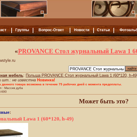
ист
Группы
Вопрос-Ответ
Новости
Статьи
Фотоаль
«
PROVANCE Стол журнальный Lawa 1 60 
style.ru
сная мебель
:
Польша PROVANCE Стол журнальный Lawa 1 (60*120, h-49
а шт.: не известна
Новинка!
а данного товара возможна в течение 75 рабочих дней с момента предоплаты.
 : Массив дуба
/490
Может быть это?
иные
:
альный Lawa 1 (60*120, h-49)