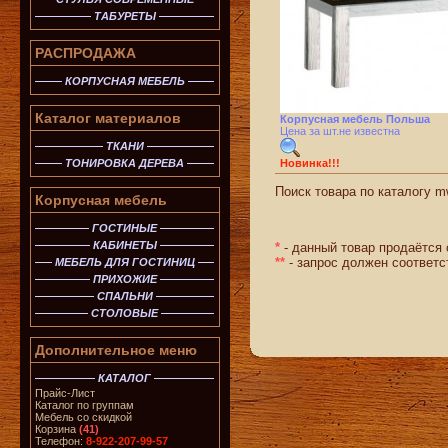
ТАБУРЕТЫ
РАСПРОДАЖА
КОРПУСНАЯ МЕБЕЛЬ
Каталог материалов
Корпусная мебель Польша
Цена за шт.не известна
ТКАНИ
ТОНИРОВКА ДЕРЕВА
Новинка!!!
Поиск товара по каталогу mw
Корпусная мебель
ГОСТИНЫЕ
КАБИНЕТЫ
*
- данный товар продаётся 
**
- запрос должен соответс
МЕБЕЛЬ ДЛЯ ГОСТИНИЦ
ПРИХОЖИЕ
СПАЛЬНИ
СТОЛОВЫЕ
Дополнительное меню
КАТАЛОГ
Прайс-Лист
Каталог по группам
Мебель со скидкой
Корзина
(41)
Телефон:
8-922-207-99-57