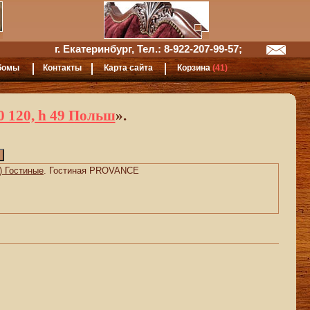
г. Екатеринбург, Тел.: 8-922-207-99-57;
бомы
Контакты
Карта сайта
Корзина
(41)
120, h 49 Польш
».
) Гостиные
. Гостиная PROVANCE