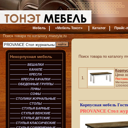
Мебель
«Мебель Тонэт»
Каталог
Прайс-л
Поиск товара по каталогу mwstyle.ru
Некорпусная мебель
Поиск товара по каталогу mw
ВЕШАЛКИ
КАНАПЕ
Корпу
КРЕСЛА
Цена з
1.
Поставк
КРЕСЛА-КАЧАЛКИ
Материал
ОБЕДЕННЫЕ ГРУППЫ
1200/600
ПУФЫ
СОФЫ
СТОЛИКИ ЖУРНАЛЬНЫЕ
СТОЛЫ
Корпусная мебель
Гост
СТУЛЬЯ БАРНЫЕ
PROVANCE Стол журн
СТУЛЬЯ ВЕНСКИЕ
СТУЛЬЯ ДЕТСКИЕ
СТУЛЬЯ КЛАССИЧЕСКИЕ
СТУЛЬЯ СОВРЕМЕННЫЕ