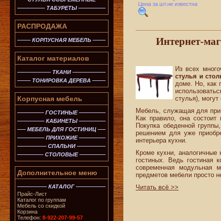
Цена за шт.не известна
ТАБУРЕТЫ
РАСПРОДАЖА
Интернет-маг
КОРПУСНАЯ МЕБЕЛЬ
Каталог материалов
Из всех мног
ТКАНИ
стулья и сто
ТОНИРОВКА ДЕРЕВА
доме. Но, как
использоватьс
Корпусная мебель
стулья), могут
Мебель, служащая для прин
ГОСТИНЫЕ
Как правило, она состоит 
КАБИНЕТЫ
Покупка обеденной группы
МЕБЕЛЬ ДЛЯ ГОСТИНИЦ
решением для уже приобре
ПРИХОЖИЕ
интерьера кухни.
СПАЛЬНИ
Кроме кухни, аналогичные 
СТОЛОВЫЕ
гостиных. Ведь гостиная 
современная модульная 
Дополнительное меню
предметов мебели просто н
КАТАЛОГ
Читать всё >>
Прайс-Лист
Каталог по группам
Мебель со скидкой
Корзина
Телефон:
8-922-207-99-57