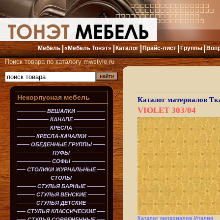
Мебель
«Мебель Тонэт»
Каталог
Прайс-лист
Группы
Вопр
Поиск товара по каталогу mwstyle.ru
Некорпусная мебель
Каталог материалов
Тк
VIOLET 303/04
ВЕШАЛКИ
КАНАПЕ
КРЕСЛА
КРЕСЛА-КАЧАЛКИ
ОБЕДЕННЫЕ ГРУППЫ
ПУФЫ
СОФЫ
СТОЛИКИ ЖУРНАЛЬНЫЕ
СТОЛЫ
СТУЛЬЯ БАРНЫЕ
СТУЛЬЯ ВЕНСКИЕ
СТУЛЬЯ ДЕТСКИЕ
СТУЛЬЯ КЛАССИЧЕСКИЕ
Каталог материалов Италия
СТУЛЬЯ СОВРЕМЕННЫЕ