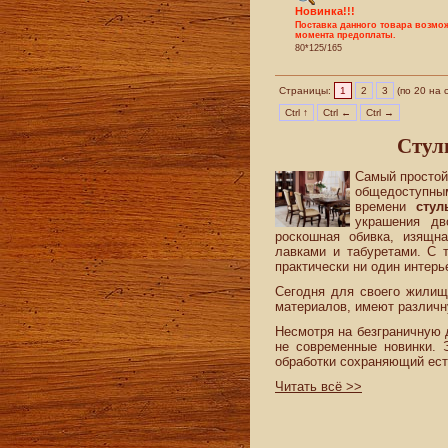
Новинка!!!
Поставка данного товара возмож
момента предоплаты.
80*125/165
Страницы:
1
2
3
(по 20 на 
Ctrl ↑
Ctrl ←
Ctrl →
Стул
Самый простой
общедоступным
времени
стул
украшения дв
роскошная обивка, изящн
лавками и табуретами. С 
практически ни один интерь
Сегодня для своего жилищ
материалов, имеют различн
Несмотря на безграничную
не современные новинки. 
обработки сохраняющий ест
Читать всё >>