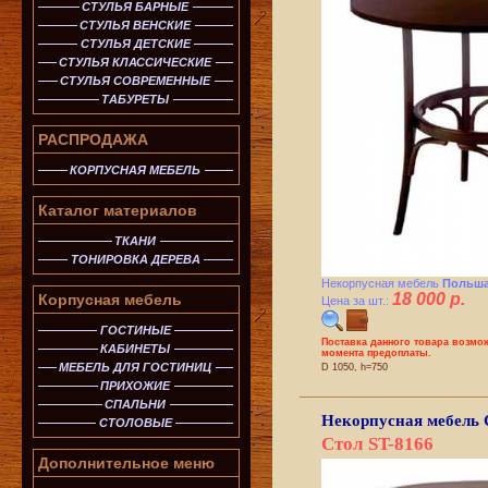
СТУЛЬЯ БАРНЫЕ
СТУЛЬЯ ВЕНСКИЕ
СТУЛЬЯ ДЕТСКИЕ
СТУЛЬЯ КЛАССИЧЕСКИЕ
СТУЛЬЯ СОВРЕМЕННЫЕ
ТАБУРЕТЫ
РАСПРОДАЖА
КОРПУСНАЯ МЕБЕЛЬ
Каталог материалов
ТКАНИ
ТОНИРОВКА ДЕРЕВА
Некорпусная мебель
Польша
18 000 р.
Корпусная мебель
Цена за шт.:
ГОСТИНЫЕ
Поставка данного товара возмож
КАБИНЕТЫ
момента предоплаты.
МЕБЕЛЬ ДЛЯ ГОСТИНИЦ
D 1050, h=750
ПРИХОЖИЕ
СПАЛЬНИ
Некорпусная мебель
СТОЛОВЫЕ
Стол ST-8166
Дополнительное меню