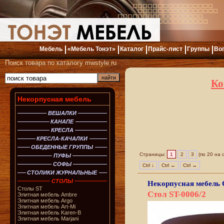
Мебель
«Мебель Тонэт»
Каталог
Прайс-лист
Группы
Во
Поиск товара по каталогу mwstyle.ru
Ко
Некорпусная мебель
ВЕШАЛКИ
КАНАПЕ
КРЕСЛА
КРЕСЛА-КАЧАЛКИ
ОБЕДЕННЫЕ ГРУППЫ
Страницы:
1
2
3
(по 20 на 
ПУФЫ
СОФЫ
Ctrl ↓
Ctrl ←
Ctrl →
СТОЛИКИ ЖУРНАЛЬНЫЕ
СТОЛЫ
Некорпусная мебель
Столы ST
Стол ST-0006/2
Элитная мебель Ambre
Элитная мебель Argo
Элитная мебель Art-Mi
Элитная мебель Karen-B
Элитная мебель Marjani