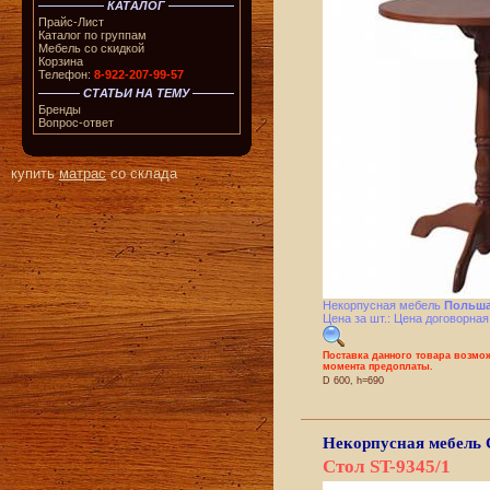
КАТАЛОГ
Прайс-Лист
Каталог по группам
Мебель со скидкой
Корзина
Телефон:
8-922-207-99-57
СТАТЬИ НА ТЕМУ
Бренды
Вопрос-ответ
купить
матрас
со склада
Некорпусная мебель
Польша
Цена за шт.: Цена договорная
Поставка данного товара возмож
момента предоплаты.
D 600, h=690
Некорпусная мебель
Стол ST-9345/1