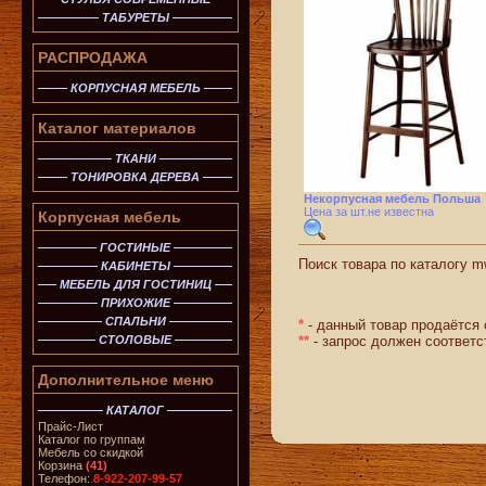
ТАБУРЕТЫ
РАСПРОДАЖА
КОРПУСНАЯ МЕБЕЛЬ
Каталог материалов
ТКАНИ
ТОНИРОВКА ДЕРЕВА
Некорпусная мебель Польша
Цена за шт.не известна
Корпусная мебель
ГОСТИНЫЕ
Поиск товара по каталогу mw
КАБИНЕТЫ
МЕБЕЛЬ ДЛЯ ГОСТИНИЦ
ПРИХОЖИЕ
СПАЛЬНИ
*
- данный товар продаётся 
СТОЛОВЫЕ
**
- запрос должен соответс
Дополнительное меню
КАТАЛОГ
Прайс-Лист
Каталог по группам
Мебель со скидкой
Корзина
(41)
Телефон:
8-922-207-99-57