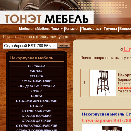
Мебель
«Мебель Тонэт»
Каталог
Прайс-лист
Группы
Вопро
Поиск товара по каталогу mwstyle.ru
«
Ст
Некорпусная мебель
Поиск товара по каталогу mw
ВЕШАЛКИ
КАНАПЕ
Некор
КРЕСЛА
барные
КРЕСЛА-КАЧАЛКИ
1.
Цена з
ОБЕДЕННЫЕ ГРУППЫ
Поставк
ПУФЫ
TH:105 S
СОФЫ
СТОЛИКИ ЖУРНАЛЬНЫЕ
СТОЛЫ
СТУЛЬЯ БАРНЫЕ
Некорпусная мебель
Ст
СТУЛЬЯ ВЕНСКИЕ
Стул барный BST-788
СТУЛЬЯ ДЕТСКИЕ
СТУЛЬЯ КЛАССИЧЕСКИЕ
СТУЛЬЯ СОВРЕМЕННЫЕ