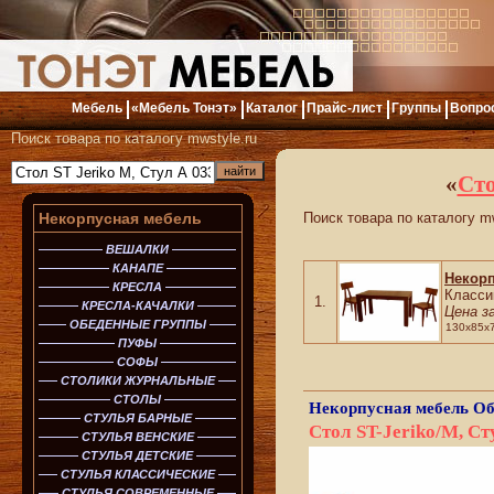
Мебель
«Мебель Тонэт»
Каталог
Прайс-лист
Группы
Вопро
Поиск товара по каталогу mwstyle.ru
«
Сто
Некорпусная мебель
Поиск товара по каталогу mw
ВЕШАЛКИ
КАНАПЕ
Некор
КРЕСЛА
Класси
1.
КРЕСЛА-КАЧАЛКИ
Цена з
ОБЕДЕННЫЕ ГРУППЫ
130x85x
ПУФЫ
СОФЫ
СТОЛИКИ ЖУРНАЛЬНЫЕ
СТОЛЫ
Некорпусная мебель
Об
СТУЛЬЯ БАРНЫЕ
Стол ST-Jeriko/M, Ст
СТУЛЬЯ ВЕНСКИЕ
СТУЛЬЯ ДЕТСКИЕ
СТУЛЬЯ КЛАССИЧЕСКИЕ
СТУЛЬЯ СОВРЕМЕННЫЕ