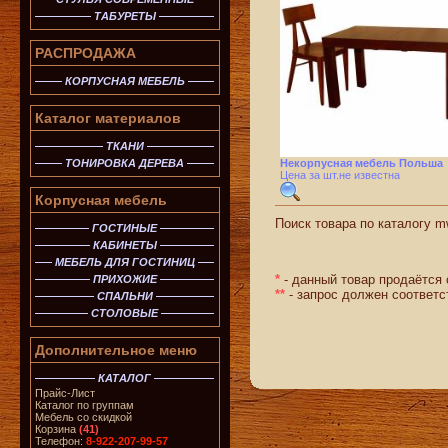
ТАБУРЕТЫ
РАСПРОДАЖА
КОРПУСНАЯ МЕБЕЛЬ
Каталог материалов
ТКАНИ
ТОНИРОВКА ДЕРЕВА
Некорпусная мебель Польша
Цена за шт.не известна
Корпусная мебель
Поиск товара по каталогу mw
ГОСТИНЫЕ
КАБИНЕТЫ
МЕБЕЛЬ ДЛЯ ГОСТИНИЦ
*
- данный товар продаётся 
ПРИХОЖИЕ
**
- запрос должен соответс
СПАЛЬНИ
СТОЛОВЫЕ
Дополнительное меню
КАТАЛОГ
Прайс-Лист
Каталог по группам
Мебель со скидкой
Корзина
(41)
Телефон:
8-922-207-99-57