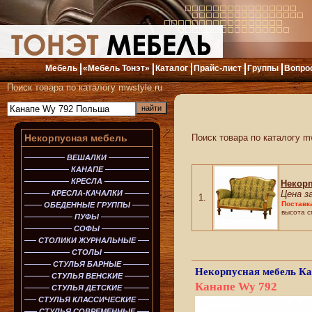
Мебель
«Мебель Тонэт»
Каталог
Прайс-лист
Группы
Вопро
Поиск товара по каталогу mwstyle.ru
Некорпусная мебель
Поиск товара по каталогу mw
ВЕШАЛКИ
КАНАПЕ
КРЕСЛА
Некор
КРЕСЛА-КАЧАЛКИ
Цена з
1.
Поставк
ОБЕДЕННЫЕ ГРУППЫ
высота с
ПУФЫ
СОФЫ
СТОЛИКИ ЖУРНАЛЬНЫЕ
СТОЛЫ
СТУЛЬЯ БАРНЫЕ
Некорпусная мебель
Ка
СТУЛЬЯ ВЕНСКИЕ
Канапе Wy 792
СТУЛЬЯ ДЕТСКИЕ
СТУЛЬЯ КЛАССИЧЕСКИЕ
СТУЛЬЯ СОВРЕМЕННЫЕ