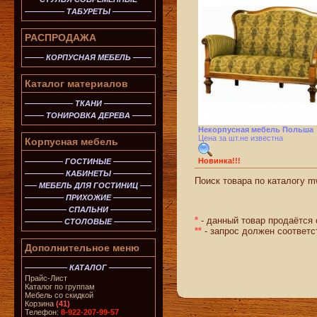
ТАБУРЕТЫ
РАСПРОДАЖА
КОРПУСНАЯ МЕБЕЛЬ
Каталог материалов
ТКАНИ
ТОНИРОВКА ДЕРЕВА
Некорпусная мебель Польша
Цена за шт.не известна
Корпусная мебель
Новинка!!!
ГОСТИНЫЕ
КАБИНЕТЫ
Поиск товара по каталогу mw
МЕБЕЛЬ ДЛЯ ГОСТИНИЦ
ПРИХОЖИЕ
СПАЛЬНИ
*
- данный товар продаётся 
СТОЛОВЫЕ
**
- запрос должен соответс
Дополнительное меню
КАТАЛОГ
Прайс-Лист
Каталог по группам
Мебель со скидкой
Корзина
(41)
Телефон:
8-922-207-99-57