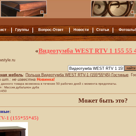
ист
Группы
Вопрос-Ответ
Новости
Статьи
Фотоаль
«
Видеотумба WEST RTV 1 155 55 
style.ru
сная мебель
:
Польша Видеотумба WEST RTV-1 (155*55*45) Гостиные
. Г
а шт.: не известна
Новинка!
 данного товара возможна в течение 50 рабочих дней с момента предоплаты.
 : Массив дуба/шпон дуба
/450
Может быть это?
иные
:
V-1 (155*55*45)