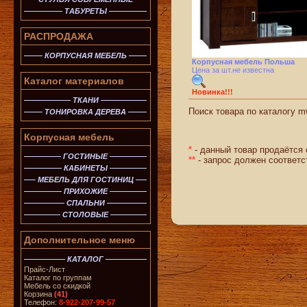
ТАБУРЕТЫ
РАСПРОДАЖА
КОРПУСНАЯ МЕБЕЛЬ
Корпусная мебель Польша
Цена за шт.не известна
Каталог материалов
Новинка!!!
ТКАНИ
Поиск товара по каталогу mw
ТОНИРОВКА ДЕРЕВА
Корпусная мебель
*
- данный товар продаётся 
ГОСТИНЫЕ
**
- запрос должен соответс
КАБИНЕТЫ
МЕБЕЛЬ ДЛЯ ГОСТИНИЦ
ПРИХОЖИЕ
СПАЛЬНИ
СТОЛОВЫЕ
Дополнительное меню
КАТАЛОГ
Прайс-Лист
Каталог по группам
Мебель со скидкой
Корзина
(41)
Телефон:
8-922-207-99-57