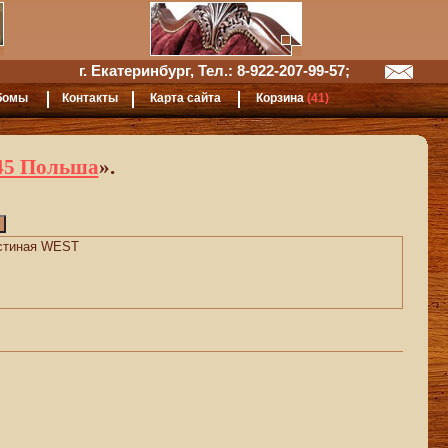
г. Екатеринбург, Тел.: 8-922-207-99-57;
бомы
Контакты
Карта сайта
Корзина
(41)
45 Польша
».
остиная WEST