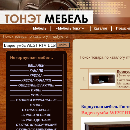
Мебель
«Мебель Тонэт»
Каталог
Прайс-л
Поиск товара по каталогу mwstyle.ru
Некорпусная мебель
Поиск товара по каталогу mw
ВЕШАЛКИ
КАНАПЕ
Корпу
КРЕСЛА
Цена з
1.
Поставка
КРЕСЛА-КАЧАЛКИ
Материал
ОБЕДЕННЫЕ ГРУППЫ
1550/550
ПУФЫ
СОФЫ
СТОЛИКИ ЖУРНАЛЬНЫЕ
СТОЛЫ
Корпусная мебель
Гост
СТУЛЬЯ БАРНЫЕ
Видеотумба WEST RT
СТУЛЬЯ ВЕНСКИЕ
СТУЛЬЯ ДЕТСКИЕ
СТУЛЬЯ КЛАССИЧЕСКИЕ
СТУЛЬЯ СОВРЕМЕННЫЕ